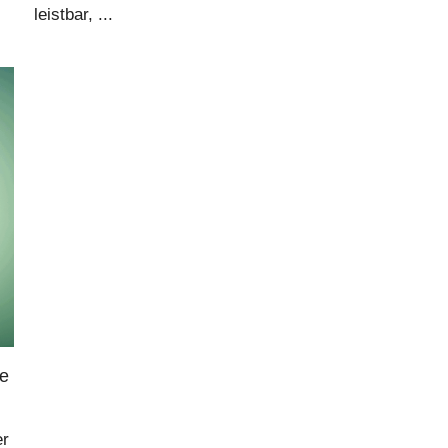
leistbar, ...
ge
er