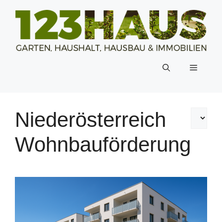
Zum
Inhalt
springen
Menü
Niederösterreich
Wohnbauförderung