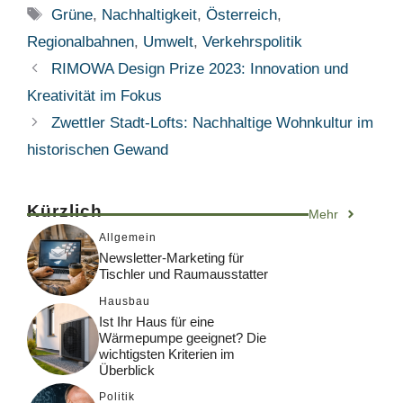
Schlagwörter
Grüne
,
Nachhaltigkeit
,
Österreich
,
Regionalbahnen
,
Umwelt
,
Verkehrspolitik
RIMOWA Design Prize 2023: Innovation und
Kreativität im Fokus
Zwettler Stadt-Lofts: Nachhaltige Wohnkultur im
historischen Gewand
Kürzlich
Mehr
Allgemein
Newsletter-Marketing für
Tischler und Raumausstatter
Hausbau
Ist Ihr Haus für eine
Wärmepumpe geeignet? Die
wichtigsten Kriterien im
Überblick
Politik