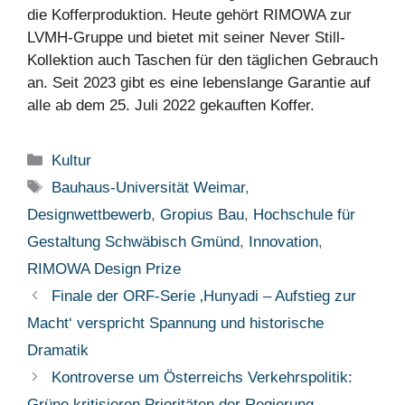
die Kofferproduktion. Heute gehört RIMOWA zur
LVMH-Gruppe und bietet mit seiner Never Still-
Kollektion auch Taschen für den täglichen Gebrauch
an. Seit 2023 gibt es eine lebenslange Garantie auf
alle ab dem 25. Juli 2022 gekauften Koffer.
Kategorien
Kultur
Schlagwörter
Bauhaus-Universität Weimar
,
Designwettbewerb
,
Gropius Bau
,
Hochschule für
Gestaltung Schwäbisch Gmünd
,
Innovation
,
RIMOWA Design Prize
Finale der ORF-Serie ‚Hunyadi – Aufstieg zur
Macht‘ verspricht Spannung und historische
Dramatik
Kontroverse um Österreichs Verkehrspolitik:
Grüne kritisieren Prioritäten der Regierung