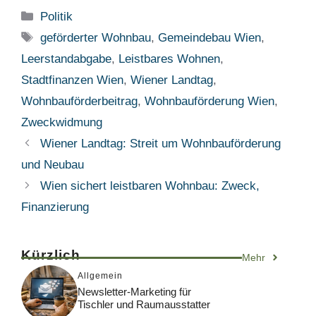
Kategorien
Politik
Schlagwörter
geförderter Wohnbau
,
Gemeindebau Wien
,
Leerstandabgabe
,
Leistbares Wohnen
,
Stadtfinanzen Wien
,
Wiener Landtag
,
Wohnbauförderbeitrag
,
Wohnbauförderung Wien
,
Zweckwidmung
Wiener Landtag: Streit um Wohnbauförderung
und Neubau
Wien sichert leistbaren Wohnbau: Zweck,
Finanzierung
Kürzlich
Mehr
Allgemein
Newsletter-Marketing für
Tischler und Raumausstatter