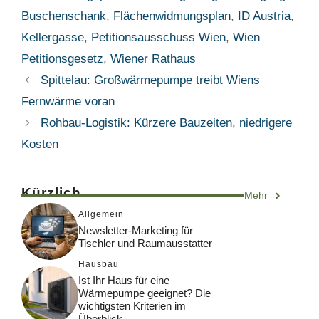
Buschenschank
,
Flächenwidmungsplan
,
ID Austria
,
Kellergasse
,
Petitionsausschuss Wien
,
Wien
Petitionsgesetz
,
Wiener Rathaus
Spittelau: Großwärmepumpe treibt Wiens
Fernwärme voran
Rohbau-Logistik: Kürzere Bauzeiten, niedrigere
Kosten
Kürzlich
Mehr
Allgemein
Newsletter-Marketing für
Tischler und Raumausstatter
Hausbau
Ist Ihr Haus für eine
Wärmepumpe geeignet? Die
wichtigsten Kriterien im
Überblick