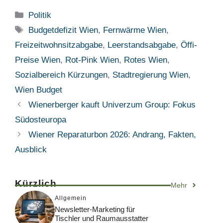
Kategorien
Politik
Schlagwörter
Budgetdefizit Wien
,
Fernwärme Wien
,
Freizeitwohnsitzabgabe
,
Leerstandsabgabe
,
Öffi-
Preise Wien
,
Rot-Pink Wien
,
Rotes Wien
,
Sozialbereich Kürzungen
,
Stadtregierung Wien
,
Wien Budget
Wienerberger kauft Univerzum Group: Fokus
Südosteuropa
Wiener Reparaturbon 2026: Andrang, Fakten,
Ausblick
Kürzlich
Mehr
Allgemein
Newsletter-Marketing für
Tischler und Raumausstatter