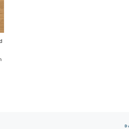
d
h
D