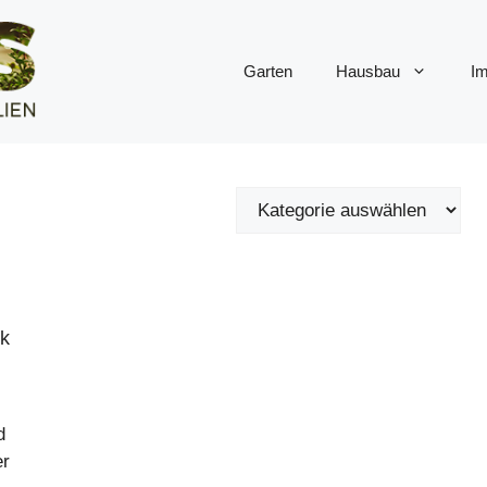
Garten
Hausbau
Im
ck
d
er