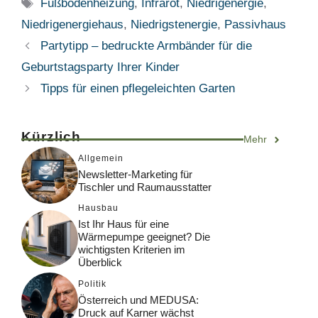
Schlagwörter
Fußbodenheizung
,
Infrarot
,
Niedrigenergie
,
Niedrigenergiehaus
,
Niedrigstenergie
,
Passivhaus
Partytipp – bedruckte Armbänder für die
Geburtstagsparty Ihrer Kinder
Tipps für einen pflegeleichten Garten
Kürzlich
Mehr
Allgemein
Newsletter-Marketing für
Tischler und Raumausstatter
Hausbau
Ist Ihr Haus für eine
Wärmepumpe geeignet? Die
wichtigsten Kriterien im
Überblick
Politik
Österreich und MEDUSA:
Druck auf Karner wächst