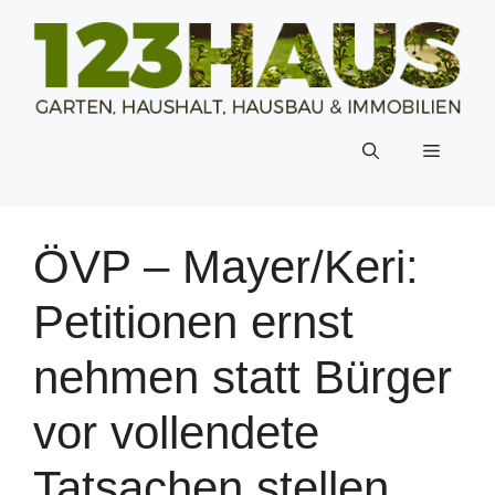
Zum
Inhalt
springen
Menü
ÖVP – Mayer/Keri:
Petitionen ernst
nehmen statt Bürger
vor vollendete
Tatsachen stellen