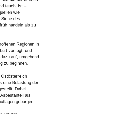
d feucht ist –
uellen wie
m Sinne des
früh handeln als zu
roffenen Regionen in
uft vorliegt, und
g dazu auf, umgehend
g zu beginnen.
 Ostösterreich
s eine Belastung der
estellt. Dabei
 Asbestanteil als
sauflagen geborgen