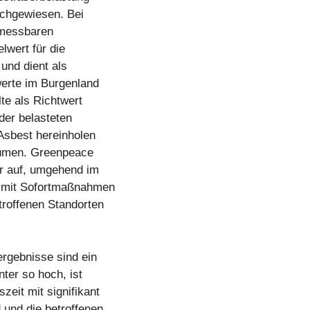
achgewiesen. Bei
e messbaren
lwert für die
und dient als
werte im Burgenland
lte als Richtwert
 der belasteten
 Asbest hereinholen
räumen. Greenpeace
er auf, umgehend im
n mit Sofortmaßnahmen
troffenen Standorten
rgebnisse sind ein
ter so hoch, ist
eit mit signifikant
und die betroffenen