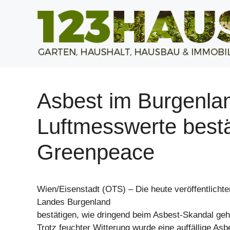
Zum
Inhalt
springen
Asbest im Burgenlan
Luftmesswerte best
Greenpeace
Wien/Eisenstadt (OTS) – Die heute veröffentlich
Landes Burgenland
bestätigen, wie dringend beim Asbest-Skandal ge
Trotz feuchter Witterung wurde eine auffällige As