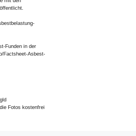
e mit den
ffentlicht.
sbestbelastung-
st-Funden in der
gp/Factsheet-Asbest-
gld
ie Fotos kostenfrei