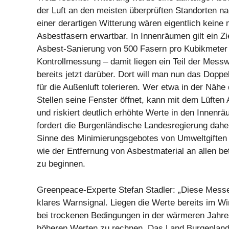
der Luft an den meisten überprüften Standorten n
einer derartigen Witterung wären eigentlich kein
Asbestfasern erwartbar. In Innenräumen gilt ein Zie
Asbest-Sanierung von 500 Fasern pro Kubikmeter 
Kontrollmessung – damit liegen ein Teil der Mess
bereits jetzt darüber. Dort will man nun das Doppe
für die Außenluft tolerieren. Wer etwa in der Nähe
Stellen seine Fenster öffnet, kann mit dem Lüften
und riskiert deutlich erhöhte Werte in den Innen
fordert die Burgenländische Landesregierung dah
Sinne des Minimierungsgebotes von Umweltgifte
wie der Entfernung von Asbestmaterial an allen be
zu beginnen.
Greenpeace-Experte Stefan Stadler: „Diese Messe
klares Warnsignal. Liegen die Werte bereits im Win
bei trockenen Bedingungen in der wärmeren Jahresz
höheren Werten zu rechnen. Das Land Burgenland 