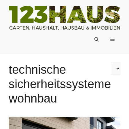
Zum
Inhalt
springen
Menü
technische
sicherheitssysteme
wohnbau