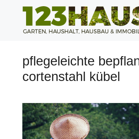
Zum
Inhalt
springen
pflegeleichte bepfl
cortenstahl kübel