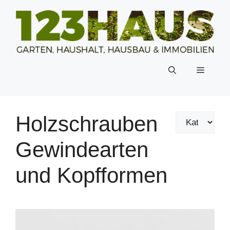
Zum
Inhalt
springen
Menü
Holzschrauben
Gewindearten
und Kopfformen