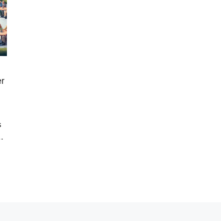
er
s
.