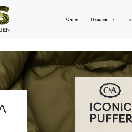
Garten
Hausbau
Im
A