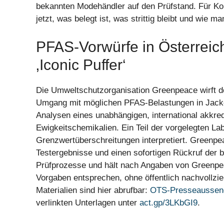
bekannten Modehändler auf den Prüfstand. Für K
jetzt, was belegt ist, was strittig bleibt und wie ma
PFAS-Vorwürfe in Österrei
‚Iconic Puffer‘
Die Umweltschutzorganisation Greenpeace wirft
Umgang mit möglichen PFAS-Belastungen in Jacken 
Analysen eines unabhängigen, international akkre
Ewigkeitschemikalien. Ein Teil der vorgelegten L
Grenzwertüberschreitungen interpretiert. Greenpea
Testergebnisse und einen sofortigen Rückruf der 
Prüfprozesse und hält nach Angaben von Greenpea
Vorgaben entsprechen, ohne öffentlich nachvollzi
Materialien sind hier abrufbar:
OTS-Presseaussen
verlinkten Unterlagen unter
act.gp/3LKbGI9
.