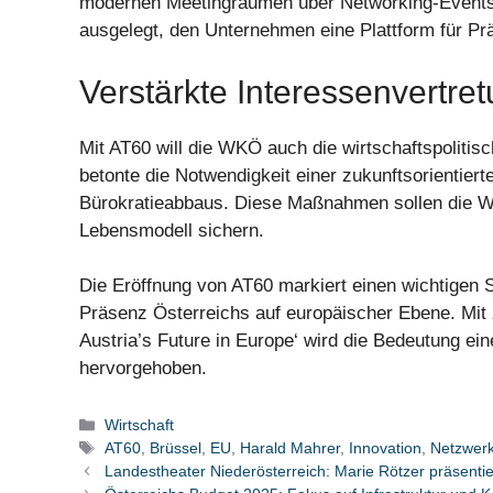
modernen Meetingräumen über Networking-Events bi
ausgelegt, den Unternehmen eine Plattform für Pr
Verstärkte Interessenvertre
Mit AT60 will die WKÖ auch die wirtschaftspolit
betonte die Notwendigkeit einer zukunftsorientierte
Bürokratieabbaus. Diese Maßnahmen sollen die W
Lebensmodell sichern.
Die Eröffnung von AT60 markiert einen wichtigen Sc
Präsenz Österreichs auf europäischer Ebene. Mit 
Austria’s Future in Europe‘ wird die Bedeutung e
hervorgehoben.
Kategorien
Wirtschaft
Schlagwörter
AT60
,
Brüssel
,
EU
,
Harald Mahrer
,
Innovation
,
Netzwer
Landestheater Niederösterreich: Marie Rötzer präsentier