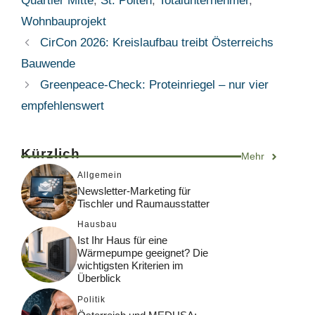
Quartier Mitte
,
St. Pölten
,
Totalunternehmer
,
Wohnbauprojekt
CirCon 2026: Kreislaufbau treibt Österreichs
Bauwende
Greenpeace-Check: Proteinriegel – nur vier
empfehlenswert
Kürzlich
Mehr
Allgemein
Newsletter-Marketing für
Tischler und Raumausstatter
Hausbau
Ist Ihr Haus für eine
Wärmepumpe geeignet? Die
wichtigsten Kriterien im
Überblick
Politik