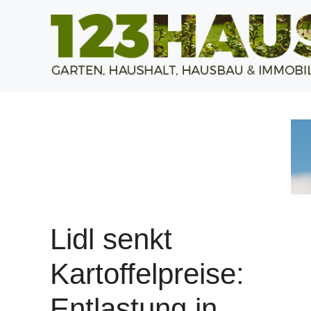
Zum
Inhalt
springen
Lidl senkt
Kartoffelpreise:
Entlastung in