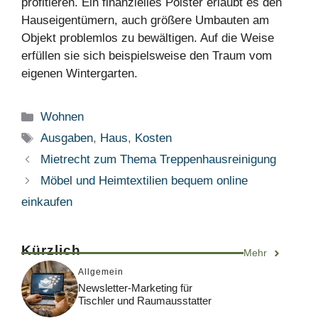
profitieren. Ein finanzielles Polster erlaubt es den
Hauseigentümern, auch größere Umbauten am
Objekt problemlos zu bewältigen. Auf die Weise
erfüllen sie sich beispielsweise den Traum vom
eigenen Wintergarten.
Kategorien
Wohnen
Schlagwörter
Ausgaben
,
Haus
,
Kosten
Mietrecht zum Thema Treppenhausreinigung
Möbel und Heimtextilien bequem online
einkaufen
Kürzlich
Mehr
Allgemein
Newsletter-Marketing für
Tischler und Raumausstatter