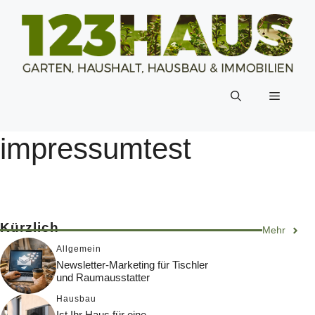
Zum
Inhalt
springen
Menü
impressumtest
Kürzlich
Mehr
Allgemein
Newsletter-Marketing für Tischler
und Raumausstatter
Hausbau
Ist Ihr Haus für eine