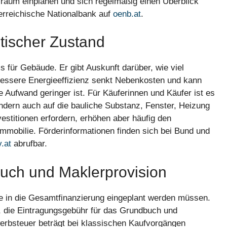
ielraum einplanen und sich regelmäßig einen Überblick
terreichische Nationalbank auf
oenb.at
.
tischer Zustand
 für Gebäude. Er gibt Auskunft darüber, wie viel
 bessere Energieeffizienz senkt Nebenkosten und kann
de Aufwand geringer ist. Für Käuferinnen und Käufer ist es
ndern auch auf die bauliche Substanz, Fenster, Heizung
titionen erfordern, erhöhen aber häufig den
 Immobilie. Förderinformationen finden sich bei Bund und
.at
abrufbar.
uch und Maklerprovision
ie in die Gesamtfinanzierung eingeplant werden müssen.
 die Eintragungsgebühr für das Grundbuch und
erbsteuer beträgt bei klassischen Kaufvorgängen