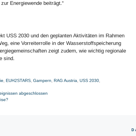
 zur Energiewende beiträgt.“
kt USS 2030 und den geplanten Aktivitäten im Rahmen
, eine Vorreiterrolle in der Wasserstoffspeicherung
rgiegemeinschaften zeigt zudem, wie wichtig regionale
e sind.
ie
,
EUH2STARS
,
Gampern
,
RAG Austria
,
USS 2030
,
eignissen abgeschlossen
rise?
D