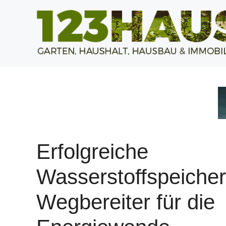
Zum
Inhalt
springen
Erfolgreiche
Wasserstoffspeiche
Wegbereiter für die