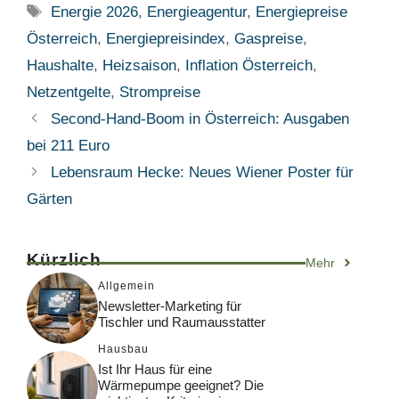
Schlagwörter
Energie 2026
,
Energieagentur
,
Energiepreise
Österreich
,
Energiepreisindex
,
Gaspreise
,
Haushalte
,
Heizsaison
,
Inflation Österreich
,
Netzentgelte
,
Strompreise
Second-Hand-Boom in Österreich: Ausgaben
bei 211 Euro
Lebensraum Hecke: Neues Wiener Poster für
Gärten
Kürzlich
Mehr
Allgemein
Newsletter-Marketing für
Tischler und Raumausstatter
Hausbau
Ist Ihr Haus für eine
Wärmepumpe geeignet? Die