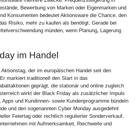
t Aktionsware mehrere Zwecke: Frequenzsteigerung in
 Bestände, Bewerbung von Marken oder Eigenmarken und
und Konsumenten bedeutet Aktionsware die Chance, den
 das Risiko, mehr zu kaufen als benötigt. Gerade bei
mittelverschwendung münden, wenn Planung, Lagerung
riday im Handel
Aktionstag, der im europäischen Handel seit den
 markiert traditionell den Start in das
attaktionen geprägt, die stationär und online zugleich
sterreich wirkt der Black Friday als zusätzlicher Impuls
te, Apps und Kundinnen- sowie Kundenprogramme bündeln
ende und den sogenannten Cyber Monday ausgedehnt
ieller Feiertag oder rechtlich regulierter Sonderverkauf,
sunternehmen mit Aufmerksamkeit, Reichweite und