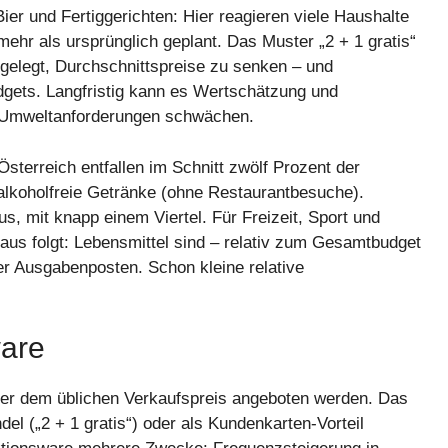
Bier und Fertiggerichten: Hier reagieren viele Haushalte
ehr als ursprünglich geplant. Das Muster „2 + 1 gratis“
ngelegt, Durchschnittspreise zu senken – und
udgets. Langfristig kann es Wertschätzung und
d Umweltanforderungen schwächen.
sterreich entfallen im Schnitt zwölf Prozent der
lkoholfreie Getränke (ohne Restaurantbesuche).
 mit knapp einem Viertel. Für Freizeit, Sport und
us folgt: Lebensmittel sind – relativ zum Gesamtbudget
er Ausgabenposten. Schon kleine relative
ware
nter dem üblichen Verkaufspreis angeboten werden. Das
del („2 + 1 gratis“) oder als Kundenkarten-Vorteil