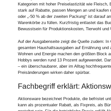
Kategorien mit hoher Preiselastizität wie Fleisch, 
stark auf Rabatte, passen Mengen an und kaufen m
oder „-50 % ab der zweiten Packung“ ist darauf a
Warenkörbe zu füllen. Kurzfristig entlastet das B
Bewusstsein für Produktionskosten, Tierwohl un
Auf der Ausgabenseite zeigt die Quelle zudem: In Ö
gesamten Haushaltsausgaben auf Ernährung und a
Wohnen und Energie machen den größten Block aus,
Hobbys werden rund 13 Prozent aufgewendet. Dara
– ein überschaubarer, aber im Alltag hochfrequent
Preisänderungen wirken daher spürbar.
Fachbegriff erklärt: Aktions
Aktionsware bezeichnet Produkte, die befristet u
kann als prozentualer Rabatt, als Fixpreis, als Bün