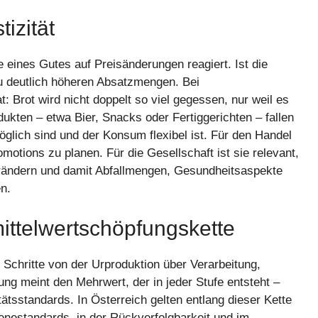
tizität
ge eines Gutes auf Preisänderungen reagiert. Ist die
 zu deutlich höheren Absatzmengen. Bei
t: Brot wird nicht doppelt so viel gegessen, nur weil es
odukten – etwa Bier, Snacks oder Fertiggerichten – fallen
glich sind und der Konsum flexibel ist. Für den Handel
romotions zu planen. Für die Gesellschaft ist sie relevant,
rändern und damit Abfallmengen, Gesundheitsaspekte
n.
mittelwertschöpfungskette
Schritte von der Urproduktion über Verarbeitung,
g meint den Mehrwert, der in jeder Stufe entsteht –
ätsstandards. In Österreich gelten entlang dieser Kette
enestandards, in der Rückverfolgbarkeit und im