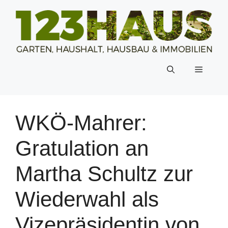
Zum
Inhalt
springen
Menü
WKÖ-Mahrer:
Gratulation an
Martha Schultz zur
Wiederwahl als
Vizepräsidentin von