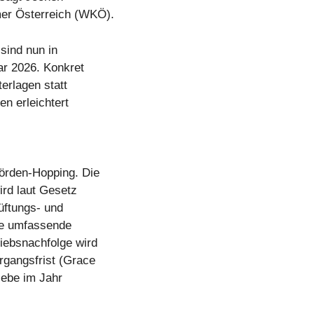
mer Österreich (WKÖ).
sind nun in
ar 2026. Konkret
terlagen statt
en erleichtert
örden-Hopping. Die
ird laut Gesetz
üftungs- und
ine umfassende
iebsnachfolge wird
ergangsfrist (Grace
iebe im Jahr