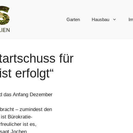
Garten
Hausbau
Im
artschuss für
st erfolgt“
nd das Anfang Dezember
bracht – zumindest den
ist Bürokratie-
reulicher ist es,
 sagt Jochen