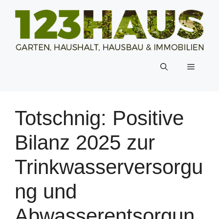
Zum
Inhalt
springen
Menü
Totschnig: Positive
Bilanz 2025 zur
Trinkwasserversorgu
ng und
Abwasserentsorgun