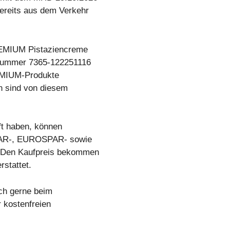
reits aus dem Verkehr
REMIUM Pistaziencreme
nummer 7365-122251116
EMIUM-Produkte
n sind von diesem
ft haben, können
SPAR-, EUROSPAR- sowie
 Den Kaufpreis bekommen
stattet.
ich gerne beim
 kostenfreien