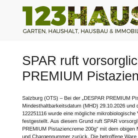
Zum
Inhalt
springen
SPAR ruft vorsorgl
PREMIUM Pistazien
Salzburg (OTS) – Bei der „DESPAR PREMIUM Pis
Mindesthaltbarkeitsdatum (MHD) 29.10.2026 und
122251116 wurde eine mögliche mikrobiologische 
festgestellt. Aus diesem Grund ruft SPAR vorsor
PREMIUM Pistaziencreme 200g“ mit dem obigen M
und Chargennummer zurück. Die betroffene Ware