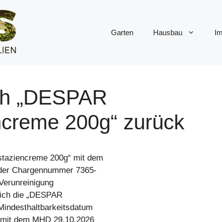
Garten
Hausbau
Im
ich „DESPAR
creme 200g“ zurück
taziencreme 200g“ mit dem
 der Chargennummer 7365-
Verunreinigung
glich die „DESPAR
indesthaltbarkeitsdatum
 mit dem MHD 29.10.2026