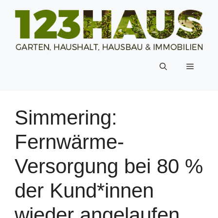
Zum
Inhalt
springen
Menü
Simmering:
Fernwärme-
Versorgung bei 80 %
der Kund*innen
wieder angelaufen