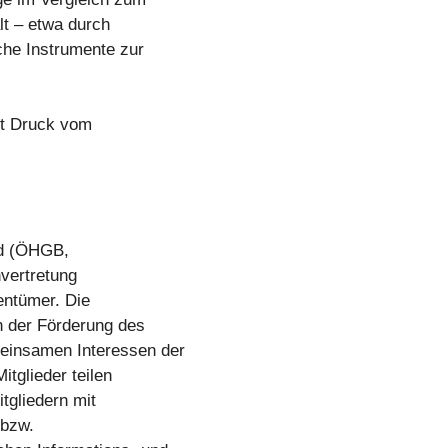
lt – etwa durch
che Instrumente zur
mt Druck vom
nd (ÖHGB,
nvertretung
entümer. Die
 der Förderung des
einsamen Interessen der
itglieder teilen
tgliedern mit
 bzw.