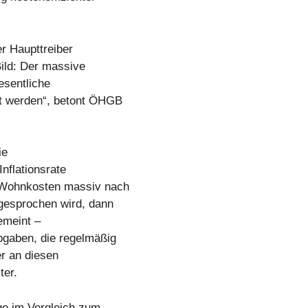
r Haupttreiber
Bild: Der massive
esentliche
zt werden“, betont ÖHGB
ie
nflationsrate
 Wohnkosten massiv nach
gesprochen wird, dann
emeint –
bgaben, die regelmäßig
r an diesen
ter.
ge im Vergleich zum