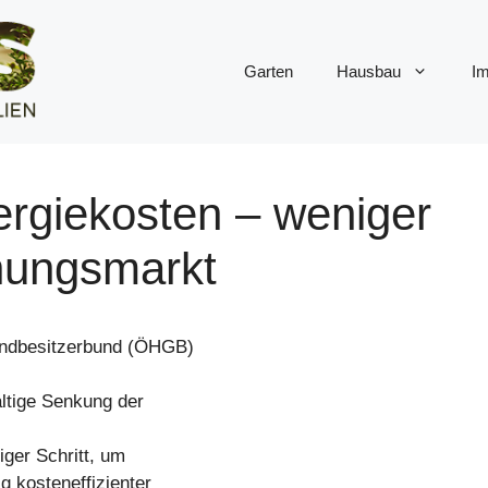
Garten
Hausbau
Im
giekosten – weniger
nungsmarkt
undbesitzerbund (ÖHGB)
ltige Senkung der
iger Schritt, um
g kosteneffizienter