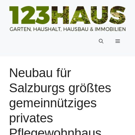
Zum
Inhalt
springen
Menü
Neubau für
Salzburgs größtes
gemeinnütziges
privates
Pflegewohnhaus