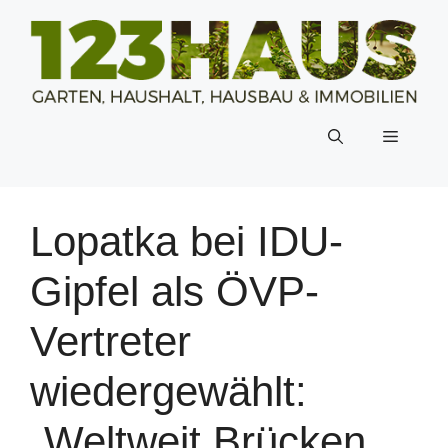
Zum
Inhalt
springen
Menü
Lopatka bei IDU-
Gipfel als ÖVP-
Vertreter
wiedergewählt:
„Weltweit Brücken