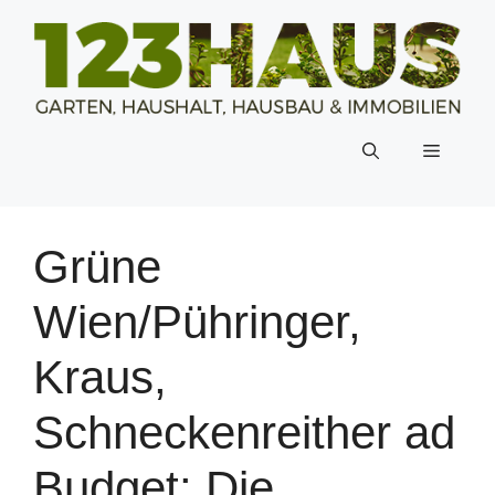
Zum
Inhalt
springen
Menü
Grüne
Wien/Pühringer,
Kraus,
Schneckenreither ad
Budget: Die