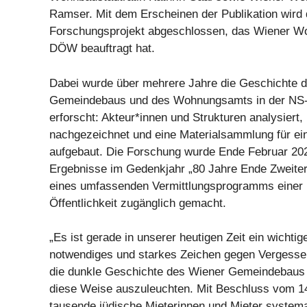
Ramser. Mit dem Erscheinen der Publikation wird
Forschungsprojekt abgeschlossen, das Wiener Woh
DÖW beauftragt hat.
Dabei wurde über mehrere Jahre die Geschichte 
Gemeindebaus und des Wohnungsamts in der NS-Z
erforscht: Akteur*innen und Strukturen analysier
nachgezeichnet und eine Materialsammlung für ein
aufgebaut. Die Forschung wurde Ende Februar 20
Ergebnisse im Gedenkjahr „80 Jahre Ende Zweite
eines umfassenden Vermittlungsprogramms einer i
Öffentlichkeit zugänglich gemacht.
„Es ist gerade in unserer heutigen Zeit ein wichtig
notwendiges und starkes Zeichen gegen Vergessen
die dunkle Geschichte des Wiener Gemeindebaus i
diese Weise auszuleuchten. Mit Beschluss vom 1
tausende jüdische Mieterinnen und Mieter systema