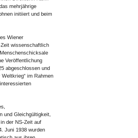
 das mehrjährige
nen initiiert und beim
des Wiener
eit wissenschaftlich
t, Menschenschicksale
e Veröffentlichung
25 abgeschlossen und
r Weltkrieg“ im Rahmen
nteressierten
es,
 und Gleichgültigkeit,
n der NS-Zeit auf
4. Juni 1938 wurden
tisch aus ihren