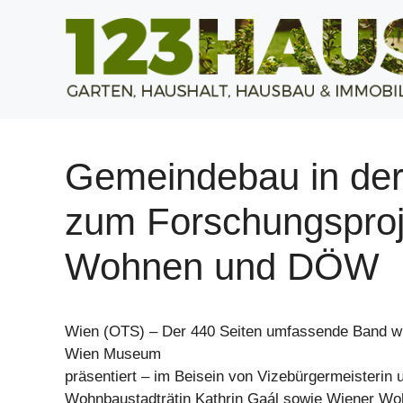
Zum
Inhalt
springen
Gemeindebau in de
zum Forschungsproj
Wohnen und DÖW
Wien (OTS) – Der 440 Seiten umfassende Band w
Wien Museum
präsentiert – im Beisein von Vizebürgermeisterin 
Wohnbaustadträtin Kathrin Gaál sowie Wiener Woh