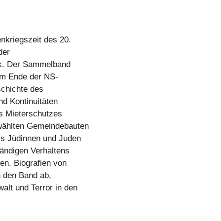
kriegszeit des 20.
der
ik. Der Sammelband
um Ende der NS-
schichte des
d Kontinuitäten
s Mieterschutzes
wählten Gemeindebauten
ls Jüdinnen und Juden
tändigen Verhaltens
en. Biografien von
n den Band ab,
alt und Terror in den