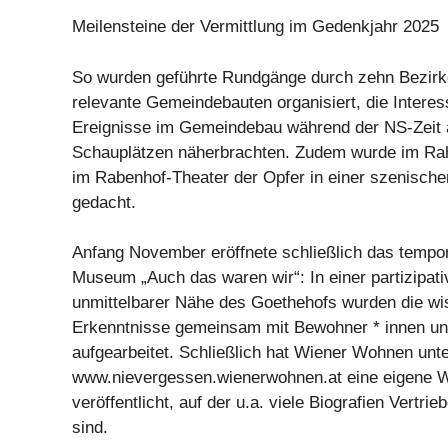
Meilensteine der Vermittlung im Gedenkjahr 2025
So wurden geführte Rundgänge durch zehn Bezirke
relevante Gemeindebauten organisiert, die Interess
Ereignisse im Gemeindebau während der NS-Zeit 
Schauplätzen näherbrachten. Zudem wurde im R
im Rabenhof-Theater der Opfer in einer szenisch
gedacht.
Anfang November eröffnete schließlich das temp
Museum „Auch das waren wir“: In einer partizipati
unmittelbarer Nähe des Goethehofs wurden die wi
Erkenntnisse gemeinsam mit Bewohner * innen un
aufgearbeitet. Schließlich hat Wiener Wohnen unt
www.nievergessen.wienerwohnen.at eine eigene W
veröffentlicht, auf der u.a. viele Biografien Vertrie
sind.