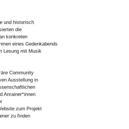
 und historisch
ierten die
an konkreten
ahmen eines Gedenkabends
en Lesung mit Musik
oräre Community
ven Ausstellung in
ssenschaftlichen
d Anrainer*innen
er
ebsite zum Projekt
bener zu finden