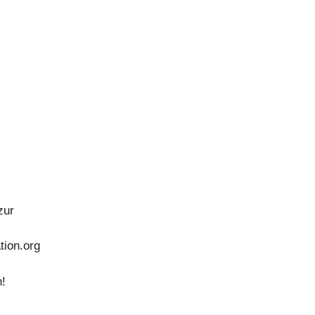
zur
ion.org
n!