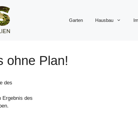
Garten
Hausbau
Im
s ohne Plan!
be des
m Ergebnis des
ben.