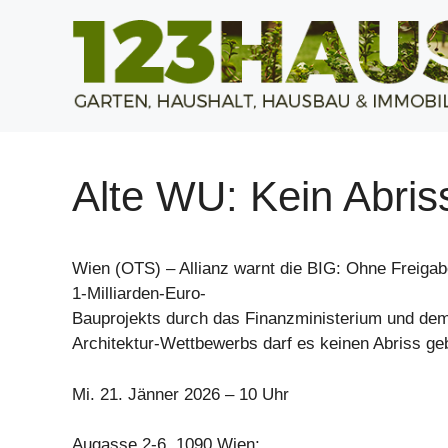
Zum
Inhalt
springen
Alte WU: Kein Abris
Wien (OTS) – Allianz warnt die BIG: Ohne Freiga
1-Milliarden-Euro-
Bauprojekts durch das Finanzministerium und de
Architektur-Wettbewerbs darf es keinen Abriss ge
Mi. 21. Jänner 2026 – 10 Uhr
Augasse 2-6, 1090 Wien;