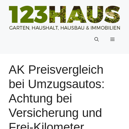
Zum
Inhalt
springen
Menü
AK Preisvergleich
bei Umzugsautos:
Achtung bei
Versicherung und
Frei-Kilometer