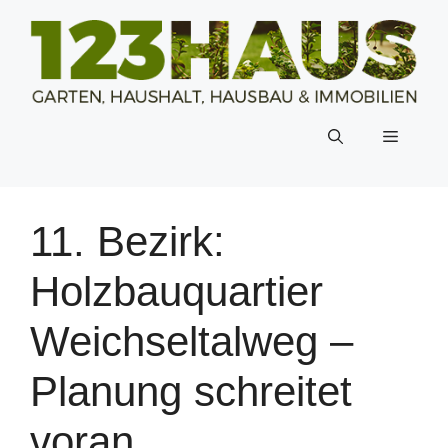
Zum
Inhalt
springen
Menü
11. Bezirk:
Holzbauquartier
Weichseltalweg –
Planung schreitet
voran