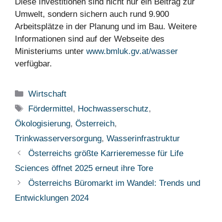
Diese Investitionen sind nicht nur ein Beitrag zur
Umwelt, sondern sichern auch rund 9.900
Arbeitsplätze in der Planung und im Bau. Weitere
Informationen sind auf der Webseite des
Ministeriums unter
www.bmluk.gv.at/wasser
verfügbar.
Kategorien
Wirtschaft
Schlagwörter
Fördermittel
,
Hochwasserschutz
,
Ökologisierung
,
Österreich
,
Trinkwasserversorgung
,
Wasserinfrastruktur
Österreichs größte Karrieremesse für Life
Sciences öffnet 2025 erneut ihre Tore
Österreichs Büromarkt im Wandel: Trends und
Entwicklungen 2024